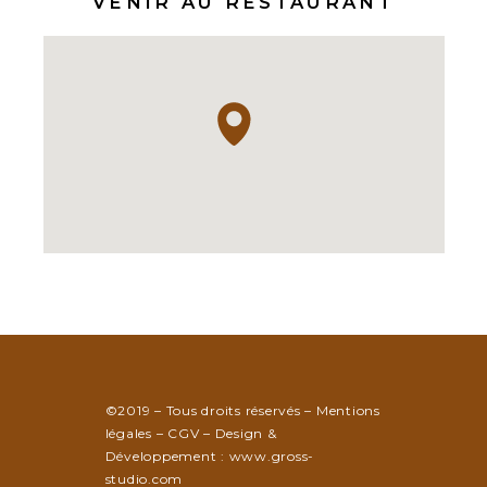
VENIR AU RESTAURANT
©2019 – Tous droits réservés –
Mentions
légales
–
CGV
– Design &
Développement :
www.gross-
studio.com